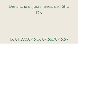
Dimanche et jours fériés: de 15h à
17h
06.01.97.58.46
ou
07.66.78.46.69
Contactez-nous
Prénom
Nom de famille
E-mail